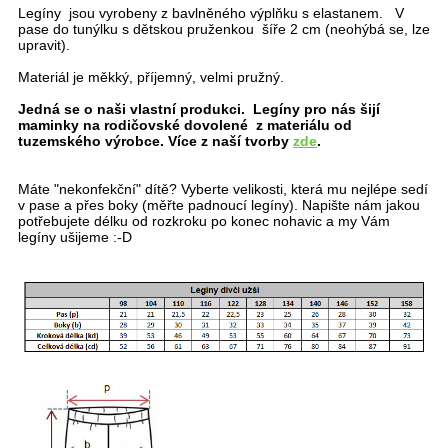
Legíny jsou vyrobeny z bavlněného výplňku s elastanem. V
pase do tunýlku s dětskou pruženkou šíře 2 cm (neohýbá se, lze
upravit).
Materiál je měkký, příjemný, velmi pružný.
Jedná se o naši vlastní produkci. Legíny pro nás šijí
maminky na rodičovské dovolené z materiálu od
tuzemského výrobce. Více z naší tvorby
zde
.
Máte "nekonfekční" dítě? Vyberte velikosti, která mu nejlépe sedí
v pase a přes boky (měřte padnoucí legíny). Napište nám jakou
potřebujete délku od rozkroku po konec nohavic a my Vám
legíny ušijeme :-D