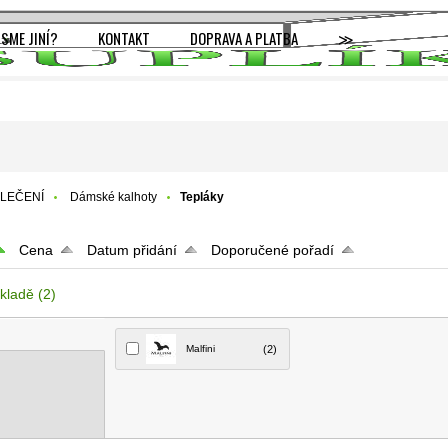
JSME JINÍ?
KONTAKT
DOPRAVA A PLATBA
≫
LEČENÍ
Dámské kalhoty
Tepláky
Cena
Datum přidání
Doporučené pořadí
kladě
(2)
Malfini
(2)