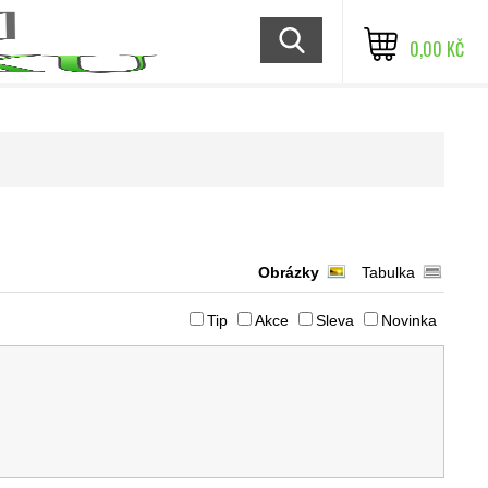
0,00 KČ
Obrázky
Tabulka
Tip
Akce
Sleva
Novinka