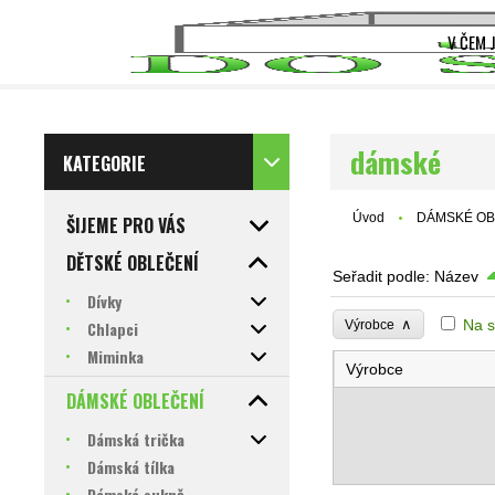
V ČEM 
dámské
KATEGORIE
Úvod
DÁMSKÉ OB
ŠIJEME PRO VÁS
DĚTSKÉ OBLEČENÍ
Seřadit podle:
Název
Dívky
∧
Na s
Chlapci
Výrobce
Miminka
Výrobce
DÁMSKÉ OBLEČENÍ
Dámská trička
Dámská tílka
Dámské sukně