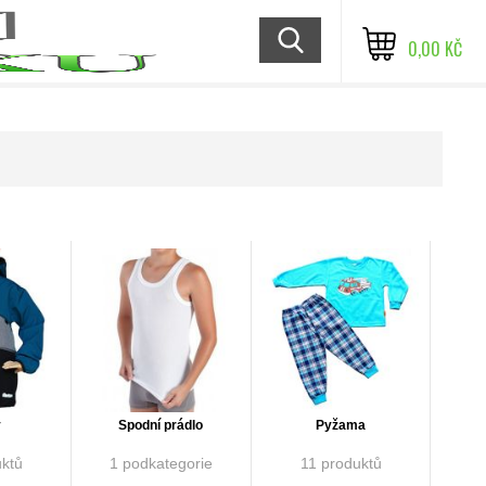
0,00 KČ
y
Spodní prádlo
Pyžama
ktů
1 podkategorie
11 produktů