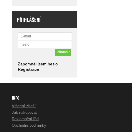
PŘIHLÁŠENÍ
Zapomněl jsem heslo
Registrace
INFO
Vrácení zboží
Jak nakupovat
Reklamační řád
Obchodní podmínky