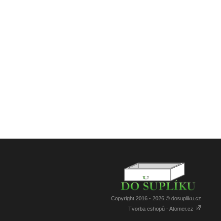
Copyright 2016 - 2026 © dosupliku.cz
Tvorba eshopů - Atomer.cz