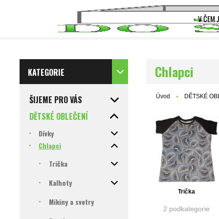
V ČEM 
Chlapci
KATEGORIE
Úvod
DĚTSKÉ OB
ŠIJEME PRO VÁS
DĚTSKÉ OBLEČENÍ
Dívky
Chlapci
Trička
Kalhoty
Trička
Mikiny a svetry
2 podkategorie