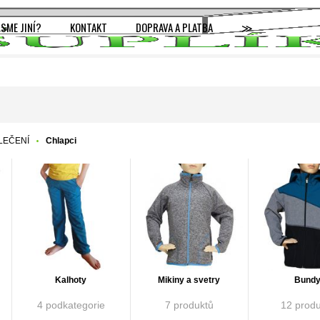
JSME JINÍ?
KONTAKT
DOPRAVA A PLATBA
≫
LEČENÍ
Chlapci
Kalhoty
Mikiny a svetry
Bund
4 podkategorie
7 produktů
12 produ