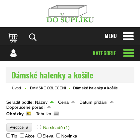
MENU
KATEGORIE
Dámské halenky a košile
Úvod
DÁMSKÉ OBLEČENÍ
Dámské halenky a košile
Seřadit podle:
Název
Cena
Datum přidání
Doporučené pořadí
Obrázky
Tabulka
∧
Na skladě
(1)
Výrobce
Tip
Akce
Sleva
Novinka