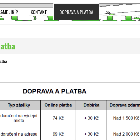
JSME JINÍ?
KONTAKT
DOPRAVA A PLATBA
≫
latba
atba