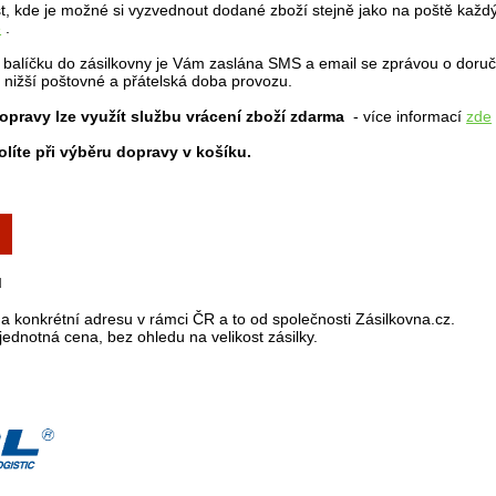
st, kde je možné si vyzvednout dodané zboží stejně jako na poště každý 
e
.
balíčku do zásilkovny je Vám zaslána SMS a email se zprávou o doručení
nižší poštovné a přátelská doba provozu.
pravy lze využít službu vrácení zboží zdarma
- více informací
zde
olíte při výběru dopravy v košíku.
ů
a konkrétní adresu v rámci ČR a to od společnosti Zásilkovna.cz.
jednotná cena, bez ohledu na velikost zásilky.