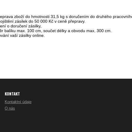
přeprava zboží do hmotnosti 31,5 kg s doručením do druhého pracovníh
ojištění zásilek do 50 000 Kč v ceně přepravy.
ení o doručení zásilky,
ěr balíku max. 100 cm, součet délky a obvodu max. 300 cm.
ání vaší zásilky online.
KONTAKT
Kontaktní údaje
O nás