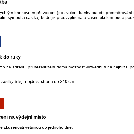
atba
rychlým bankovním převodem (po zvolení banky budete přesměrování na
bilní symbol a častka) bude již předvyplněna a vašim úkolem bude pouze
k do ruky
ímo na adresu, při nezastižení doma možnost vyzvednutí na nejbližší p
zásilky 5 kg, nejdelší strana do 240 cm.
ení na výdejní místo
ze zkušenosti většinou do jednoho dne.