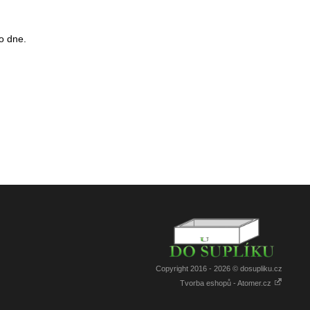
o dne.
Copyright 2016 - 2026 © dosupliku.cz
Tvorba eshopů - Atomer.cz