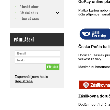
GoPay
online pl
Pánská obuv
Platba kartou nebo 
Dětská obuv
účtu příjemce, varia
Dámská obuv
PŘIHLÁŠENÍ
Česká Pošta balí
Doručení zásilek př
velikost zásilky.
Maximální hmotnost 
Zapomněl jsem heslo
Registrace
Zásilkovna doruč
Dodání do tří dnů, 