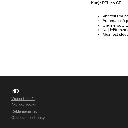
Kurýr PPL po ČR
Vnitrostátní 
Automatické p
On-line potvrz
Nejdelší rozm
Možnost sledov
INFO
Vrácení zboží
Jak nakupovat
Reklamační řád
Obchodní podmínky