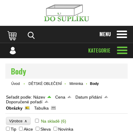
MENU
KATEGORIE
Body
Úvod
DĚTSKÉ OBLEČENÍ
Miminka
Body
Seřadit podle:
Název
Cena
Datum přidání
Doporučené pořadí
Obrázky
Tabulka
∧
Na skladě
(6)
Výrobce
Tip
Akce
Sleva
Novinka