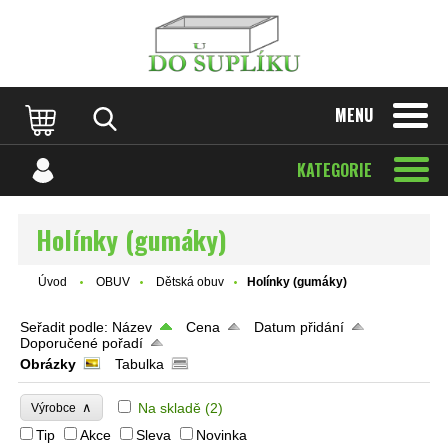
MENU
KATEGORIE
Holínky (gumáky)
Úvod
OBUV
Dětská obuv
Holínky (gumáky)
Seřadit podle:
Název
Cena
Datum přidání
Doporučené pořadí
Obrázky
Tabulka
∧
Na skladě
(2)
Výrobce
Tip
Akce
Sleva
Novinka