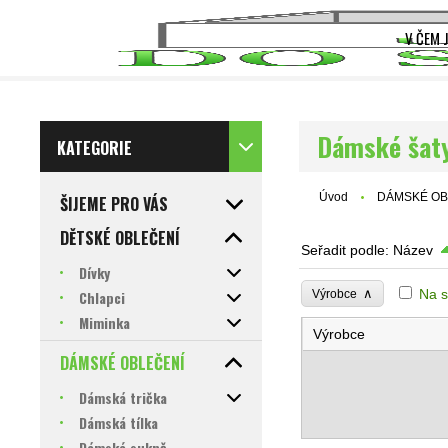
V ČEM 
Dámské šat
KATEGORIE
Úvod
DÁMSKÉ OB
ŠIJEME PRO VÁS
DĚTSKÉ OBLEČENÍ
Seřadit podle:
Název
Dívky
∧
Na s
Chlapci
Výrobce
Miminka
Výrobce
DÁMSKÉ OBLEČENÍ
Dámská trička
Dámská tílka
Dámské sukně