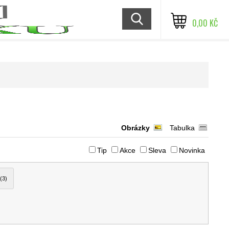
0,00 KČ
Obrázky
Tabulka
Tip
Akce
Sleva
Novinka
(3)