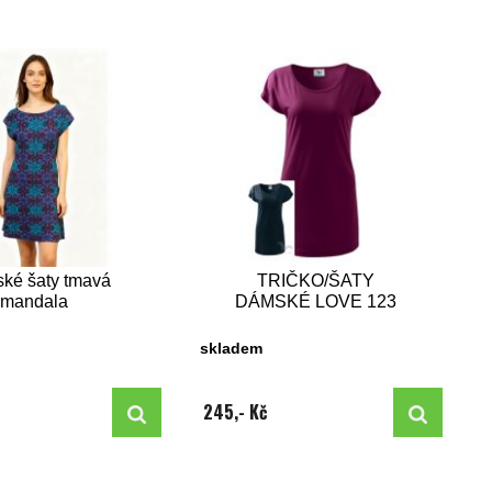
ké šaty tmavá
TRIČKO/ŠATY
mandala
DÁMSKÉ LOVE 123
skladem
245,- Kč