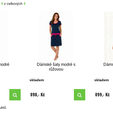
- 4
z celkových
4
modré
Dámské šaty modré s
Dáms
růžovou
skladem
skladem
890,- Kč
899,- Kč
ktů.