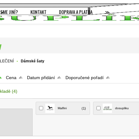
JSME JINÍ?
KONTAKT
DOPRAVA A PLATBA
≫
y
LEČENÍ
Dámské šaty
Cena
Datum přidání
Doporučené pořadí
kladě
(4)
Malfini
(1)
dosupliku