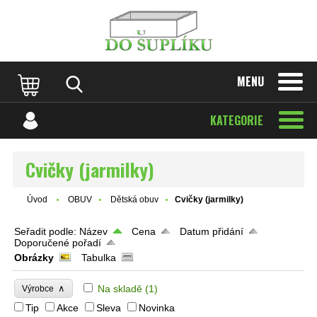
MENU
KATEGORIE
Cvičky (jarmilky)
Úvod
OBUV
Dětská obuv
Cvičky (jarmilky)
Seřadit podle:
Název
Cena
Datum přidání
Doporučené pořadí
Obrázky
Tabulka
∧
Na skladě
(1)
Výrobce
Tip
Akce
Sleva
Novinka