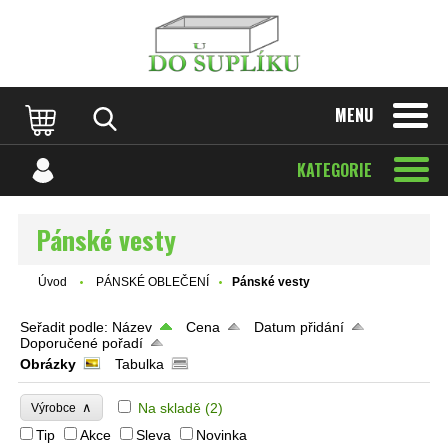
MENU
KATEGORIE
Pánské vesty
Úvod
PÁNSKÉ OBLEČENÍ
Pánské vesty
Seřadit podle:
Název
Cena
Datum přidání
Doporučené pořadí
Obrázky
Tabulka
∧
Na skladě
(2)
Výrobce
Tip
Akce
Sleva
Novinka