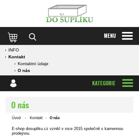
MENU
INFO
Kontakt
Kontaktní údaje
O nás
KATEGORIE
O nás
Úvod
Kontakt
O nás
E-shop dosupliku.cz vznikl v roce 2015 společně s kamennou
prodejnou.