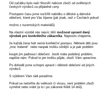
Od začátku bylo naší filozofií nabízet zboží od ověřených
českých výrobců za přijatelné ceny.
Postupem času jsme rozšířili nabídku o dětské a dámské
oblečení, které pro Vás šijeme (jak jinak, než v Čechách pokud
možno z tuzemských materiálů).
Na vlastní výrobě nás nejvíc těší
možnost upravit daný
výrobek pro konkrétního zákazníka
. Naprosto chápeme,
že
každá
žena holt nemá konfekční postavu. Některé děti jsou
„moc hubené“ nebo naopak trošku silnější a je pak problém
koupit
jim padnoucí oblečení. Jestli máte podobný problém,
napište nám. Pokud to jen trošku půjde, zboží Vám upravíme.
Po dohodě jsme schopni upravit i některé oblečení od jiných
výrobců.
S výběrem Vám rádi poradíme.
Pokud se netrefíte do velikosti či vkusu, není problém zboží
vyměnit nebo vrátit (a to i po zákonné lhůtě 14 dnů).