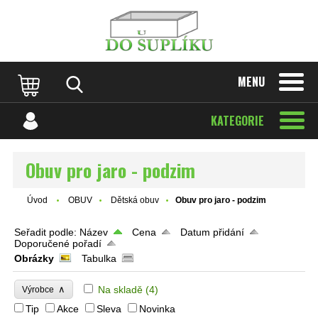
MENU
KATEGORIE
Obuv pro jaro - podzim
Úvod
OBUV
Dětská obuv
Obuv pro jaro - podzim
Seřadit podle:
Název
Cena
Datum přidání
Doporučené pořadí
Obrázky
Tabulka
∧
Na skladě
(4)
Výrobce
Tip
Akce
Sleva
Novinka