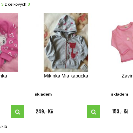
- 3
z celkových
3
inka
Mikinka Mia kapucka
Zavi
skladem
skladem
249,- Kč
153,- Kč
ktů.