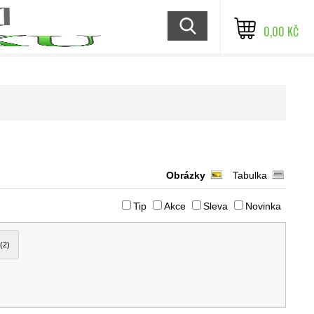
0,00 KČ
Obrázky
Tabulka
Tip
Akce
Sleva
Novinka
(2)