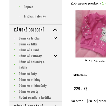
Zobrazené produkty
1 
Čepice
Trička, halenky
DÁMSKÉ OBLEČENÍ
Dámská trička
Dámská tílka
Dámské sukně
Dámské kalhoty
Mikinka Luc
Dámské halenky a
košile
Dámské šaty
skladem
Dámské mikiny
Dámské mikinošaty
229,- Kč
Dámské vesty
Noční prádlo a košilky
Na stranu:
produ