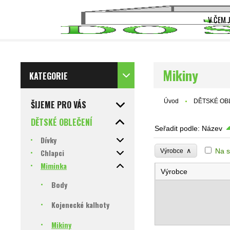
V ČEM 
Mikiny
KATEGORIE
Úvod
DĚTSKÉ OB
ŠIJEME PRO VÁS
DĚTSKÉ OBLEČENÍ
Seřadit podle:
Název
Dívky
∧
Na s
Chlapci
Výrobce
Miminka
Výrobce
Body
Kojenecké kalhoty
Mikiny