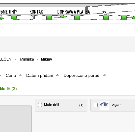
JSME JINÍ?
KONTAKT
DOPRAVA A PLATBA
≫
LEČENÍ
Miminka
Mikiny
Cena
Datum přidání
Doporučené pořadí
kladě
(3)
Malé děti
(1)
Vejnar