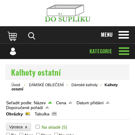
MENU
KATEGORIE
Kalhoty ostatní
Úvod
DÁMSKÉ OBLEČENÍ
Dámské kalhoty
Kalhoty
ostatní
Seřadit podle:
Název
Cena
Datum přidání
Doporučené pořadí
Obrázky
Tabulka
∧
Na skladě
(5)
Výrobce