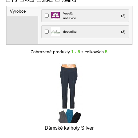
Tip
Akce
Sleva
Novinka
Výrobce
Veselá
(2)
nohavice
dosupliku
(3)
Zobrazené produkty
1 - 5
z celkových
5
Dámské kalhoty Silver