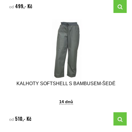
499,- Kč
od
KALHOTY SOFTSHELL S BAMBUSEM-ŠEDÉ
14 dnů
510,- Kč
od