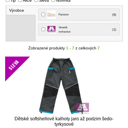
Tip
Akce
Sleva
Novinka
Výrobce
Fantom
(6)
Veselá
(1)
nohavice
Zobrazené produkty
1 - 7
z celkových
7
SLEVA
Dětské softshellové kalhoty jaro až podzim šedo-
tyrkysové