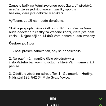
Zaneste balík na Vámi zvolenou pobočku a při předávání
uveďte, že se jedná o
vracení zásilky
spolu s
heslem, které jste odbržali v aplikaci.
Vyřízeno, zboží nám bude doručeno.
Služba je
zpoplatněna částkou 50 Kč
. Tato částka Vám
bude odečtena z částky za vrácené zboží, které jste nám
zaslali. Nejpozději do 14 dnů Vám peníze budou vráceny.
Českou poštou
1. Zboží
prosím
zabalte
tak, aby
se nepoškodilo.
2. Na papír
nám napište
číslo
objednávky a
číslo
Vašeho
bankovního účtu,
na který
Vám
máme
vrátit
peníze.
3. Odešlete zboží na adresu Textil - Galanterie - Hračky,
Nádražní 125, 542 34 Malé Svatoňovice.
INFO
KONTAKT