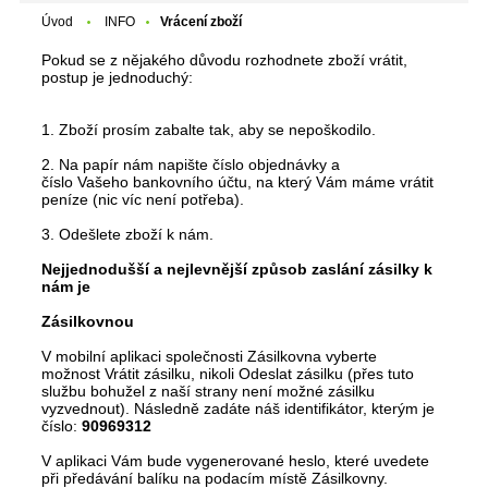
Úvod
INFO
Vrácení zboží
Pokud se z nějakého důvodu rozhodnete zboží vrátit,
postup je jednoduchý:
1. Zboží
prosím
zabalte
tak, aby
se nepoškodilo.
2. Na papír
nám napište
číslo
objednávky a
číslo
Vašeho
bankovního účtu,
na který
Vám
máme
vrátit
peníze (nic víc není potřeba).
3. Odešlete zboží k nám.
Nejjednodušší a nejlevnější způsob zaslání zásilky k
nám je
Zásilkovnou
V mobilní aplikaci společnosti Zásilkovna vyberte
možnost
Vrátit zásilku
, nikoli Odeslat zásilku (přes tuto
službu bohužel z naší strany není možné zásilku
vyzvednout). Následně zadáte náš identifikátor, kterým je
číslo:
90969312
V aplikaci Vám bude vygenerované
heslo
, které uvedete
při předávání balíku na
podacím místě Zásilkovny
.