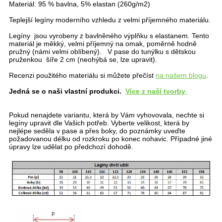
Materiál: 95 % bavlna, 5% elastan (260g/m2)
Teplejší legíny moderního vzhledu z velmi příjemného materiálu.
Legíny jsou vyrobeny z bavlněného výplňku s elastanem. Tento
materiál je měkký, velmi příjemný na omak, poměrně hodně
pružný (námi velmi oblíbený). V pase do tunýlku s dětskou
pruženkou šíře 2 cm (neohýbá se, lze upravit).
Recenzi použitého materiálu si můžete přečíst
na našem blogu
.
Jedná se o naši vlastní produkci.
Více z naší tvorby
Pokud nenajdete variantu, která by Vám vyhovovala, nechte si
legíny upravit dle Vašich potřeb. Vyberte velikost, která by
nejlépe seděla v pase a přes boky, do poznámky uveďte
požadovanou délku od rozkroku po konec nohavic. Případné jiné
úpravy lze udělat po předchozí dohodě.