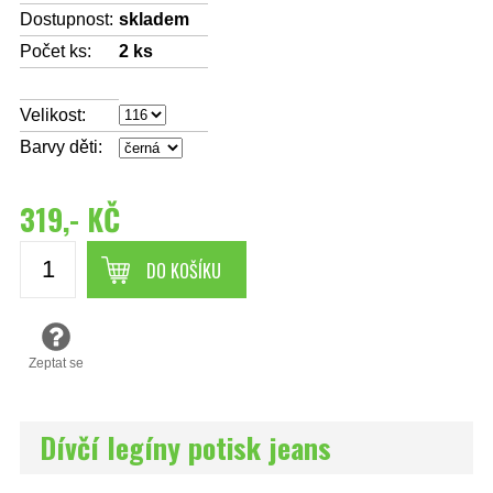
Dostupnost:
skladem
Počet ks:
2
ks
Velikost:
Barvy děti:
319,- KČ
DO KOŠÍKU
Zeptat se
Dívčí legíny potisk jeans