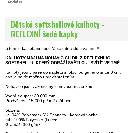
Zeptat se
Dětské softshellové kalhoty -
REFLEXNÍ šedé kapky
S těmito kalhotami bude Vaše dítě vidět i ve tmě!!!
KALHOTY MAJÍ NA NOHAVICÍCH DÍL Z REFLEXNÍHO
SOFTSHELLU, KTERÝ ODRÁŽÍ SVĚTLO - "SVÍTÍ" VE TMĚ
Kalhoty jsou v pase do nápletu s plochou gumu o šířce 3 cm,
pas je navíc možno upravit stažením.
Nohavice jsou zakončeny lemovací pruženkou.
Vodní sloupec: 30 000 mm
Prodyšnost: 15 000 g / m2 / 24 hod.
Složení:
líc: 94% Polyester / 6% Spandex - keprová vazba
rub: 100% Polyester (fleece)
Gramáž: 300 g/m2