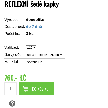
REFLEXNÍ šedé kapky
Výrobce:
dosupliku
Dostupnost:
do 7 dnů
Počet ks:
3
ks
Velikost:
Barvy děti:
Materiál:
760,- KČ
DO KOŠÍKU