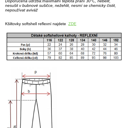
Doporučená údržba:
maximální teplota praní 30°C, nebělit,
nesušit v bubnové sušičce, nežehlit, nesmí se chemicky čistit,
nepoužívat aviváž
Kšiltovky softshell reflexní najdete
ZDE