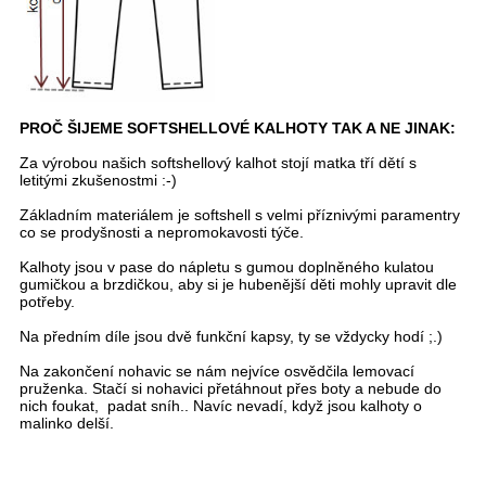
PROČ ŠIJEME SOFTSHELLOVÉ KALHOTY TAK A NE JINAK:
Za výrobou našich softshellový kalhot stojí matka tří dětí s
letitými zkušenostmi :-)
Základním materiálem je softshell s velmi příznivými paramentry
co se prodyšnosti a nepromokavosti týče.
Kalhoty jsou v pase do nápletu s gumou doplněného kulatou
gumičkou a brzdičkou, aby si je hubenější děti mohly upravit dle
potřeby.
Na předním díle jsou dvě funkční kapsy, ty se vždycky hodí ;.)
Na zakončení nohavic se nám nejvíce osvědčila lemovací
pruženka. Stačí si nohavici přetáhnout přes boty a nebude do
nich foukat, padat sníh.. Navíc nevadí, když jsou kalhoty o
malinko delší.