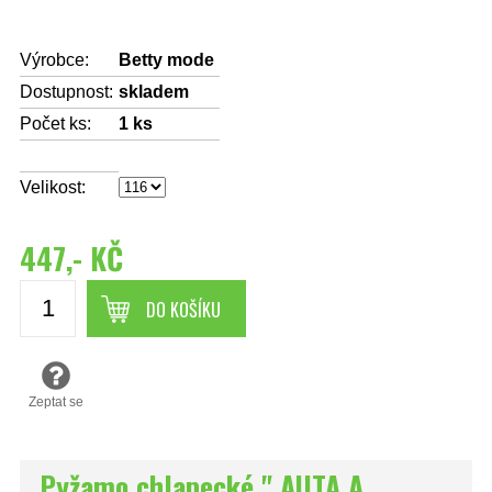
Výrobce:
Betty mode
Dostupnost:
skladem
Počet ks:
1
ks
Velikost:
447,- KČ
DO KOŠÍKU
Zeptat se
Pyžamo chlapecké " AUTA A