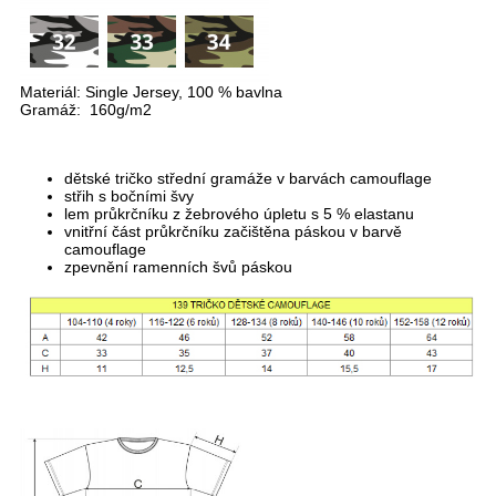
Materiál: Single Jersey, 100 % bavlna
Gramáž: 160g/m2
dětské tričko střední gramáže v barvách camouflage
střih s bočními švy
lem průkrčníku z žebrového úpletu s 5 % elastanu
vnitřní část průkrčníku začištěna páskou v barvě
camouflage
zpevnění ramenních švů páskou