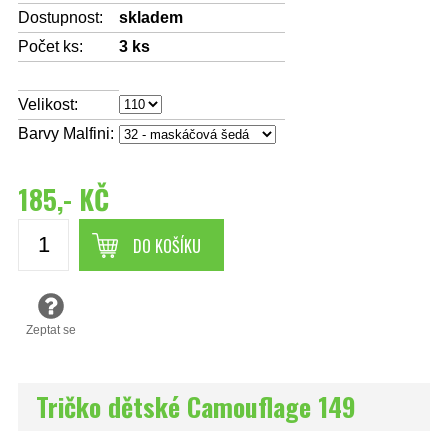
Dostupnost:
skladem
Počet ks:
3
ks
Velikost:
Barvy Malfini:
185,- KČ
DO KOŠÍKU
Zeptat se
Tričko dětské Camouflage 149