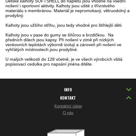
Dětské kalhoty SOFTSHELL do nápletu jsou vhodné na všední
nošení i sportovní aktivity. Kalhoty jsou ušité z třívrstvého
materiálu s membránou. Materiál je nepromokavý, větruodolný a
prodyšný.
Kalhoty jsou užšího střihu, jsou tedy vhodné pro štíhlejší děti.
Kalhoty jsou v pase do gumy se šňůrou a brzdičkou. Na
předních dílech jsou kapsy. Při nošení v zimě při nízkých
venkovních teplotách výborně izolují a zároveň při nošení ve
vyhřátých místnostech jsou prodyšné.
U malých velikostí do 128 včetně, je ve všech výrobcích všitá
popisovací cedulka pro napsání jména dítěte.
INFO
KONTAKT
Kontaktní údaje
O nás