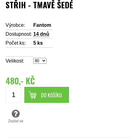
STŘIH - TMAVĚ ŠEDÉ
Výrobce:
Fantom
Dostupnost:
14 dnů
Počet ks:
5
ks
Velikost:
480,- KČ
DO KOŠÍKU
Zeptat se