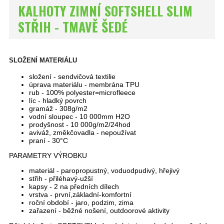
KALHOTY ZIMNÍ SOFTSHELL SLIM
STŘIH - TMAVĚ ŠEDÉ
SLOŽENÍ MATERIÁLU
složení - sendvičová textilie
úprava materiálu - membrána TPU
rub - 100% polyester=microfleece
líc - hladký povrch
gramáž - 308g/m2
vodní sloupec - 10 000mm H2O
prodyšnost - 10 000g/m2/24hod
aviváž, změkčovadla - nepoužívat
praní - 30°C
PARAMETRY VÝROBKU
materiál - paropropustný, voduodpudivý, hřejivý
střih - přiléhavý-užší
kapsy - 2 na předních dílech
vrstva - první,základní-komfortní
roční období - jaro, podzim, zima
zařazení - běžné nošení, outdoorové aktivity