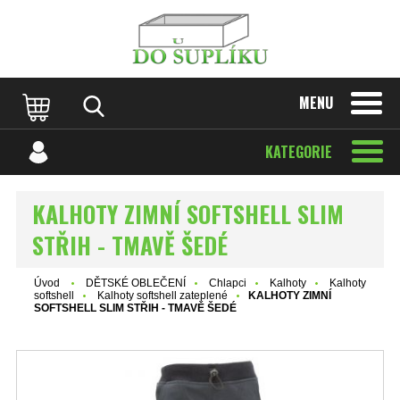
MENU
KATEGORIE
KALHOTY ZIMNÍ SOFTSHELL SLIM
STŘIH - TMAVĚ ŠEDÉ
Úvod
DĚTSKÉ OBLEČENÍ
Chlapci
Kalhoty
Kalhoty
softshell
Kalhoty softshell zateplené
KALHOTY ZIMNÍ
SOFTSHELL SLIM STŘIH - TMAVĚ ŠEDÉ