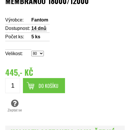
MEMBRÁNOU 18000/12000
Výrobce:
Fantom
Dostupnost:
14 dnů
Počet ks:
5
ks
Velikost:
445,- KČ
DO KOŠÍKU
Zeptat se