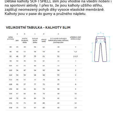
Dětské kalhoty SOFTSHELL slim jsou vhodné na všední nošení i
na sportovní aktivity. I přes to, že jsou kalhoty užšího střihu,
zajišťují neomezený pohyb díky vysoce elastické membráně.
Kalhoty jsou v pase do gumy a pružného nápletu.