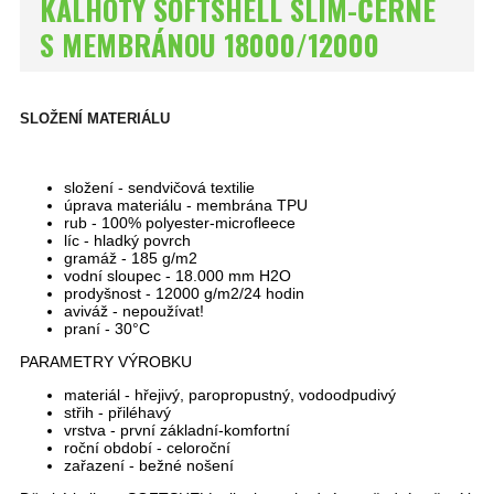
KALHOTY SOFTSHELL SLIM-ČERNÉ
S MEMBRÁNOU 18000/12000
SLOŽENÍ MATERIÁLU
složení - sendvičová textilie
úprava materiálu - membrána TPU
rub - 100% polyester-microfleece
líc - hladký povrch
gramáž - 185 g/m2
vodní sloupec - 18.000 mm H2O
prodyšnost - 12000 g/m2/24 hodin
aviváž - nepoužívat!
praní - 30°C
PARAMETRY VÝROBKU
materiál - hřejivý, paropropustný, vodoodpudivý
střih - přiléhavý
vrstva - první základní-komfortní
roční období - celoroční
zařazení - bežné nošení